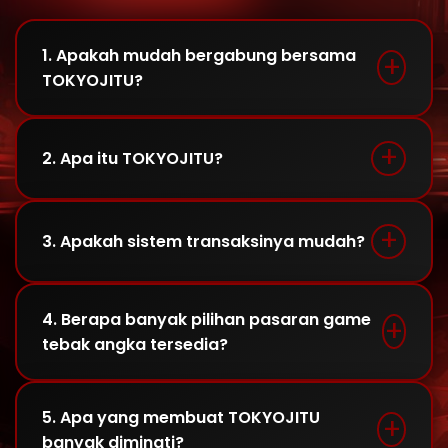
1. Apakah mudah bergabung bersama
TOKYOJITU?
Untuk bergabung, prosesnya tidak rumit,
2. Apa itu TOKYOJITU?
cukup masuk ke halaman utama TOKYOJITU,
pilih menu pendaftaran, lalu isi data yang
TOKYOJITU adalah platform game online
diminta dengan lengkap.
3. Apakah sistem transaksinya mudah?
resmi yang menghadirkan ribuan pilihan
permainan dengan berbagai tema menarik.
Soal transaksi, tersedia beberapa metode
Situs ini dirancang agar mudah diakses oleh
4. Berapa banyak pilihan pasaran game
pembayaran yang cepat dan efisien,
pemain di Indonesi.
tebak angka tersedia?
termasuk QRIS yang mempermudah transaksi
hanya dalam hitungan menit.
Di dalamnya tersedia berbagai jenis pasaran
5. Apa yang membuat TOKYOJITU
tebak angka, mulai dari pasaran HongKong,
banyak diminati?