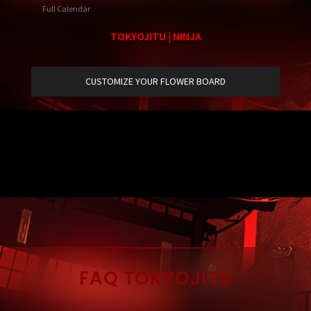
TOKYOJITU | NINJA
CUSTOMIZE YOUR FLOWER BOARD
TOKYOJITU hadir sebagai platform hiburan slot gacor yang
menawarkan akses cepat serta beragam bonus menarik untuk
menambahkan peluang kemenangan lebih besar.
FAQ TOKYOJITU